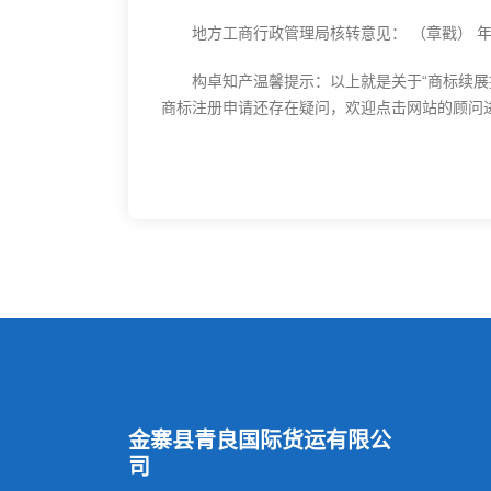
地方工商行政管理局核转意见： （章戳） 年 
构卓知产温馨提示：以上就是关于“商标续展提
商标注册申请还存在疑问，欢迎点击网站的顾问
金寨县青良国际货运有限公
司